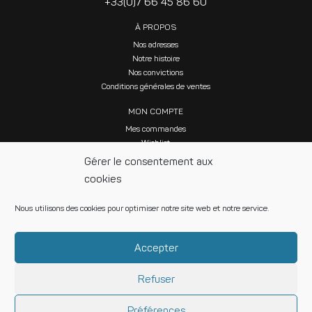
+33(0)7 66 45 86 60
À PROPOS
Nos adresses
Notre histoire
Nos convictions
Conditions générales de ventes
MON COMPTE
Mes commandes
Wishlist
Gérer le consentement aux
cookies
Nous utilisons des cookies pour optimiser notre site web et notre service.
SUIVEZ NOUS SUR LES RÉSEAUX SOCIAUX
Accepter
Refuser
© Maison 1889 •
Contactez-nous
•
Mentions légales
•
Politique de données
personnelles
•
Gestion des cookies
Préférences