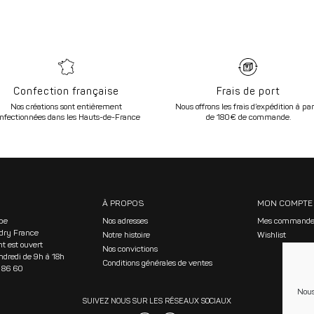
Confection française
Frais de port
Nos créations sont entièrement
Nous offrons les frais d’expédition à par
nfectionnées dans les Hauts-de-France
de 180€ de commande.
À PROPOS
MON COMPTE
ope
Nos adresses
Mes commande
dry France
Notre histoire
Wishlist
nt est ouvert
Nos convictions
ndredi de 9h à 18h
Conditions générales de ventes
 86 60
Nous
SUIVEZ NOUS SUR LES RÉSEAUX SOCIAUX