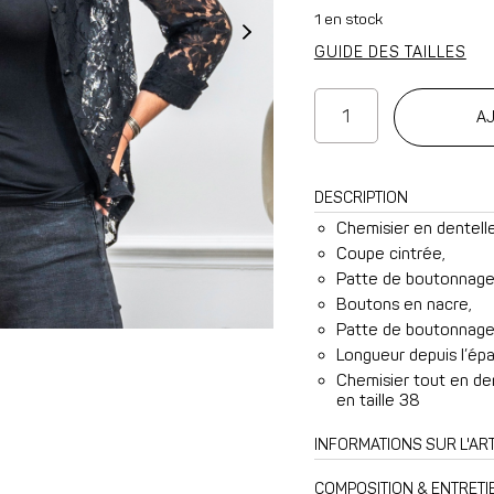
1 en stock
GUIDE DES TAILLES
quantité
AJ
de
Chemisier
Mathilde
DESCRIPTION
en
Chemisier en dentelle
dentelle
Coupe cintrée,
noire
Patte de boutonnage 
Boutons en nacre,
Patte de boutonnage 
Longueur depuis l’épa
Chemisier tout en de
en taille 38
INFORMATIONS SUR L'ART
COMPOSITION & ENTRETI