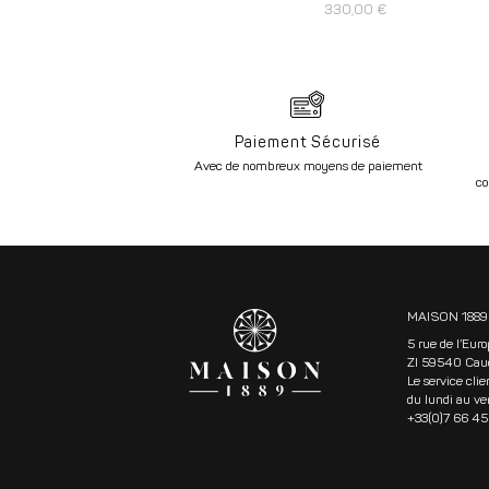
330,00
€
Paiement Sécurisé
Avec de nombreux moyens de paiement
co
MAISON 1889
5 rue de l’Eur
ZI 59540 Cau
Le service clie
du lundi au ve
+33(0)7 66 45