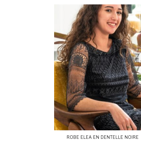
DISPONIBLE EN :
36
38
40
42
44
46
ROBE ELEA EN DENTELLE NOIRE