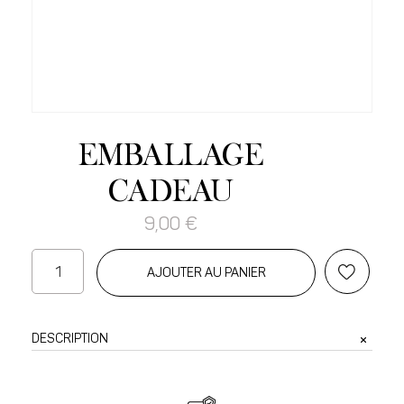
EMBALLAGE
CADEAU
9,00
€
quantité
AJOUTER AU PANIER
de
Emballage
cadeau
DESCRIPTION