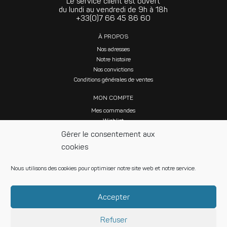
Le service client est ouvert
du lundi au vendredi de 9h à 18h
+33(0)7 66 45 86 60
À PROPOS
Nos adresses
Notre histoire
Nos convictions
Conditions générales de ventes
MON COMPTE
Mes commandes
Wishlist
Gérer le consentement aux
cookies
Nous utilisons des cookies pour optimiser notre site web et notre service.
SUIVEZ NOUS SUR LES RÉSEAUX SOCIAUX
Accepter
Refuser
© Maison 1889 •
Contactez-nous
•
Mentions légales
•
Politique de données