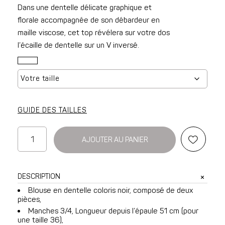
Dans une dentelle délicate graphique et
florale accompagnée de son débardeur en
maille viscose, cet top révélera sur votre dos
l’écaille de dentelle sur un V inversé.
GUIDE DES TAILLES
quantité
AJOUTER AU PANIER
de
Blouse
Amiral
DESCRIPTION
en
Blouse en dentelle coloris noir, composé de deux
dentelle
pièces,
noire
Manches 3/4, Longueur depuis l’épaule 51 cm (pour
une taille 36),