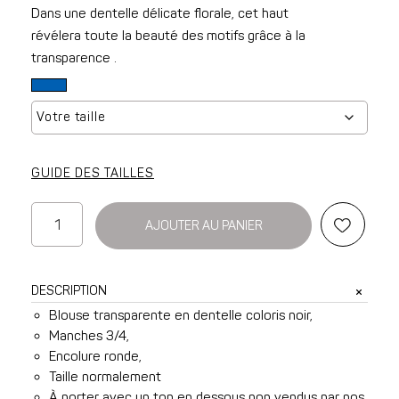
Dans une dentelle délicate florale, cet haut
révélera toute la beauté des motifs grâce à la
transparence .
GUIDE DES TAILLES
quantité
AJOUTER AU PANIER
de
Blouse
Louise
DESCRIPTION
en
Blouse transparente en dentelle coloris noir,
dentelle
Manches 3/4,
noire
Encolure ronde,
Taille normalement
À porter avec un top en dessous non vendus par nos