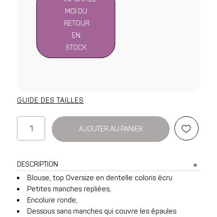
MOI DU
RETOUR
EN
STOCK
GUIDE DES TAILLES
quantité
AJOUTER AU PANIER
de
Blouse
Zelie
DESCRIPTION
avec
Blouse, top Oversize en dentelle coloris écru
dentelle
Petites manches repliées,
écrue
Encolure ronde,
Dessous sans manches qui couvre les épaules