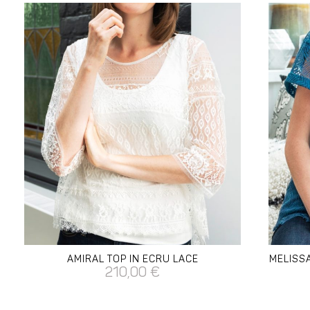
AMIRAL TOP IN ECRU LACE
MELISSA
210,00
€