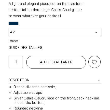
A light and elegant piece cut on the bias for a
perfect fall bordered by a Calais-Caudry lace
to wear whatever your desires !
Effacer
GUIDE DES TAILLES
quantité
AJOUTER AU PANIER
de
Noelia
silk
DESCRIPTION
and
French silk satin camisole,
lace
Adjustable straps,
taupe
Silver Calais-Caudry lace on the front/back neckline
caraco
and on the bottom,
Rounded neckline