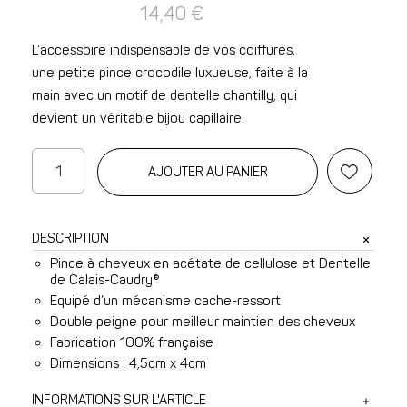
14,40
€
L’accessoire indispensable de vos coiffures,
une petite pince crocodile luxueuse, faite à la
main avec un motif de dentelle chantilly, qui
devient un véritable bijou capillaire.
quantité
AJOUTER AU PANIER
de
Petite
pince
DESCRIPTION
à
Pince à cheveux en acétate de cellulose et Dentelle
cheveux
de Calais-Caudry®
croco
Equipé d’un mécanisme cache-ressort
en
Double peigne pour meilleur maintien des cheveux
dentelle
Fabrication 100% française
noire
Dimensions : 4,5cm x 4cm
INFORMATIONS SUR L'ARTICLE