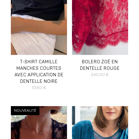
DISPONIBLE EN :
DISPONIBLE EN :
S
M
L
S
M
L
T-SHIRT CAMILLE
BOLERO ZOÉ EN
MANCHES COURTES
DENTELLE ROUGE
AVEC APPLICATION DE
240,00
€
DENTELLE NOIRE
57,60
€
NOUVEAUTÉ