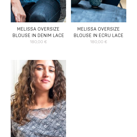
L
M
S
XL
L
M
S
XL
MELISSA OVERSIZE
MELISSA OVERSIZE
BLOUSE IN DENIM LACE
BLOUSE IN ECRU LACE
180,00
€
180,00
€