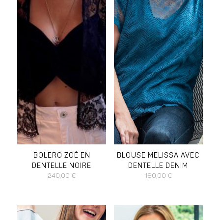
DISPONIBLE EN :
DISPONIBLE EN :
L
M
S
L
M
S
XL
BOLERO ZOÉ EN
BLOUSE MELISSA AVEC
DENTELLE NOIRE
DENTELLE DENIM
240,00
€
180,00
€