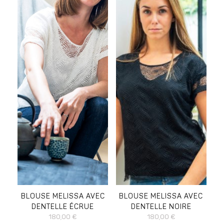
DISPONIBLE EN :
DISPONIBLE EN :
L
M
S
XL
L
M
S
XL
BLOUSE MELISSA AVEC
BLOUSE MELISSA AVEC
DENTELLE ÉCRUE
DENTELLE NOIRE
180,00
€
180,00
€