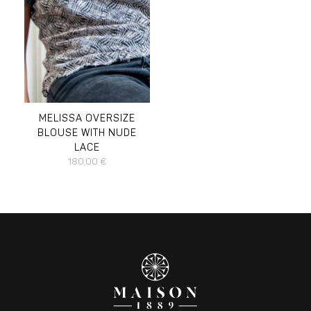
DISPONIBLE EN :
L
M
S
XL
MELISSA OVERSIZE
BLOUSE WITH NUDE
LACE
180,00
€