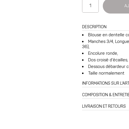
quantité
AJ
de
Blouse
Amiral
DESCRIPTION
en
Blouse en dentelle c
dentelle
Manches 3/4, Longueur
écrue
36),
Encolure ronde,
Dos croisé d’écailles,
Dessous débardeur ci
Taille normalement
INFORMATIONS SUR L'ART
COMPOSITION & ENTRETI
LIVRAISON ET RETOURS