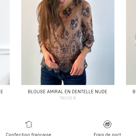
DISPONIBLE EN :
DI
38
40
42
44
46
36
UE
BLOUSE AMIRAL EN DENTELLE NUDE
B
150,00
€
Confection française
Frais de port