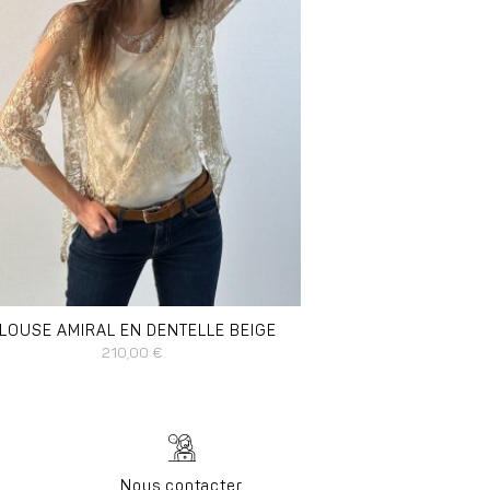
SPONIBLE EN :
38
40
42
44
46
LOUSE AMIRAL EN DENTELLE BEIGE
210,00
€
Nous contacter