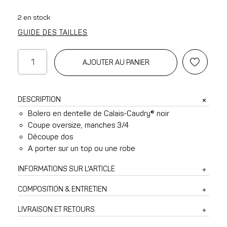
2 en stock
GUIDE DES TAILLES
quantité
AJOUTER AU PANIER
de
Bolero
Zoé
DESCRIPTION
en
Bolero en dentelle de Calais-Caudry® noir
dentelle
Coupe oversize, manches 3/4
noire
Découpe dos
A porter sur un top ou une robe
INFORMATIONS SUR L'ARTICLE
COMPOSITION & ENTRETIEN
LIVRAISON ET RETOURS