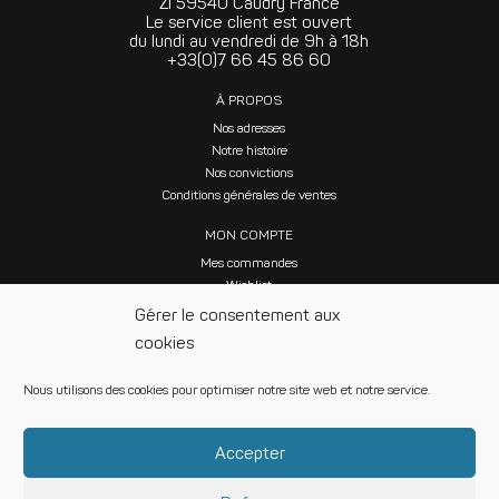
ZI 59540 Caudry France
Le service client est ouvert
du lundi au vendredi de 9h à 18h
+33(0)7 66 45 86 60
À PROPOS
Nos adresses
Notre histoire
Nos convictions
Conditions générales de ventes
MON COMPTE
Mes commandes
Wishlist
Gérer le consentement aux
cookies
Nous utilisons des cookies pour optimiser notre site web et notre service.
SUIVEZ NOUS SUR LES RÉSEAUX SOCIAUX
Accepter